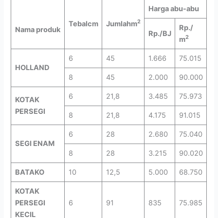
Harga abu-abu
2
Tebal
cm
Jumlah
m
Rp./
Nama produk
Rp./BJ
2
m
6
45
1.666
75.015
HOLLAND
8
45
2.000
90.000
6
21,8
3.485
75.973
KOTAK
PERSEGI
8
21,8
4.175
91.015
6
28
2.680
75.040
SEGI ENAM
8
28
3.215
90.020
BATAKO
10
12,5
5.000
68.750
KOTAK
PERSEGI
6
91
835
75.985
KECIL