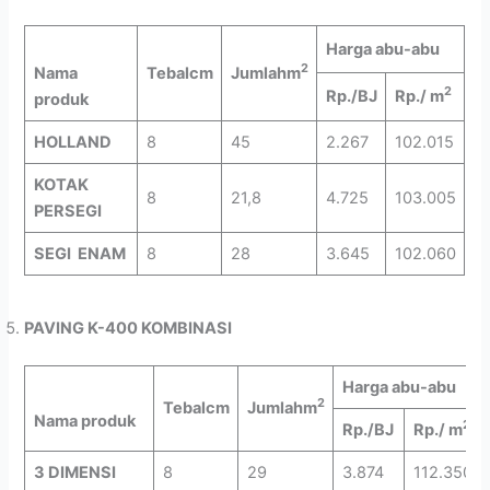
Harga abu-abu
2
Nama
Tebal
cm
Jumlah
m
2
Rp./BJ
Rp./ m
produk
HOLLAND
8
45
2.267
102.015
KOTAK
8
21,8
4.725
103.005
PERSEGI
SEGI ENAM
8
28
3.645
102.060
PAVING K-400 KOMBINASI
Harga abu-abu
2
Tebal
cm
Jumlah
m
Nama produk
2
Rp./BJ
Rp./ m
3 DIMENSI
8
29
3.874
112.350