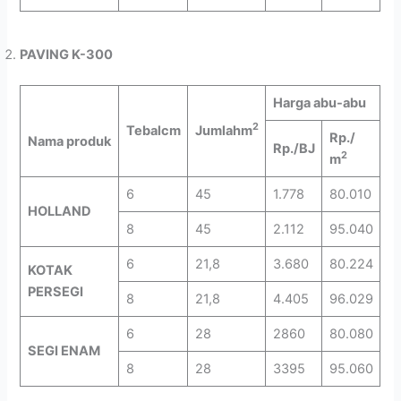
PAVING K-300
Harga abu-abu
2
Tebal
cm
Jumlah
m
Rp./
Nama produk
Rp./BJ
2
m
6
45
1.778
80.010
HOLLAND
8
45
2.112
95.040
6
21,8
3.680
80.224
KOTAK
PERSEGI
8
21,8
4.405
96.029
6
28
2860
80.080
SEGI ENAM
8
28
3395
95.060