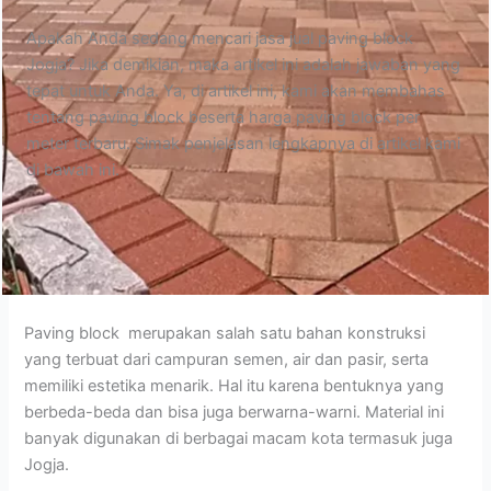
Apakah Anda sedang mencari jasa jual paving block
Jogja? Jika demikian, maka artikel ini adalah jawaban yang
tepat untuk Anda. Ya, di artikel ini, kami akan membahas
tentang paving block beserta harga paving block per
meter terbaru. Simak penjelasan lengkapnya di artikel kami
di bawah ini.
Paving block merupakan salah satu bahan konstruksi
yang terbuat dari campuran semen, air dan pasir, serta
memiliki estetika menarik. Hal itu karena bentuknya yang
berbeda-beda dan bisa juga berwarna-warni. Material ini
banyak digunakan di berbagai macam kota termasuk juga
Jogja.