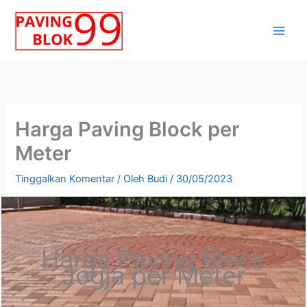
Lewati
ke
konten
Harga Paving Block per
Meter
Tinggalkan Komentar
/ Oleh
Budi
/
30/05/2023
Harga Paving Block
Jogja per Meter